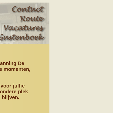
panning De
ie momenten,
oor jullie
zondere plek
blijven.